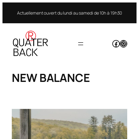
Aller
au
Actuellement ouvert du lundi au samedi de 10h à 19h30
contenu
Facebo
Insta
NEW BALANCE